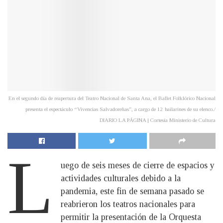
En el segundo día de reapertura del Teatro Nacional de Santa Ana, el Ballet Folklórico Nacional
presenta el espectáculo “Vivencias Salvadoreñas”, a cargo de 12 bailarines de su elenco./
DIARIO LA PÁGINA | Cortesía Ministerio de Cultura
L
uego de seis meses de cierre de espacios y
actividades culturales debido a la
pandemia, este fin de semana pasado se
reabrieron los teatros nacionales para
permitir la presentación de la Orquesta