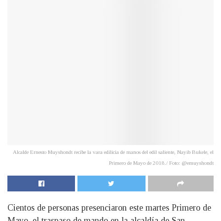
Alcalde Ernesto Muyshondt recibe la vara edilicia de manos del edil saliente, Nayib Bukele, el
Primero de Mayo de 2018./ Foto: @emuyshondt
Cientos de personas presenciaron este martes Primero de
Mayo, el traspaso de mando en la alcaldía de San