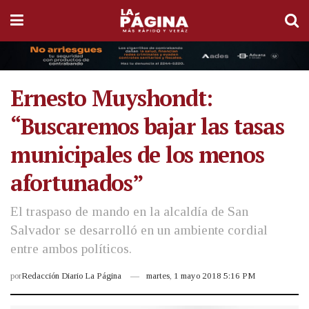
Ernesto Muyshondt:
“Buscaremos bajar las tasas
municipales de los menos
afortunados”
El traspaso de mando en la alcaldía de San
Salvador se desarrolló en un ambiente cordial
entre ambos políticos.
por
Redacción Diario La Página
martes, 1 mayo 2018 5:16 PM