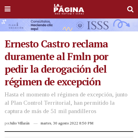
Ernesto Castro reclama
duramente al Fmln por
pedir la derogación del
régimen de excepción
Hasta el momento el régimen de excepción, junto
al Plan Control Territorial, han permitido la
captura de más de 51 mil pandilleros
por
Julio Villarán
martes, 30 agosto 2022 8:50 PM