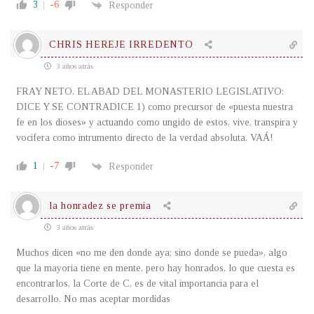
3
-6
Responder
CHRIS HEREJE IRREDENTO
3 años atrás
FRAY NETO, EL ABAD DEL MONASTERIO LEGISLATIVO:
DICE Y SE CONTRADICE 1) como precursor de «puesta nuestra
fe en los dioses» y actuando como ungido de estos, vive, transpira y
vocifera como intrumento directo de la verdad absoluta. VAÁ!
1
-7
Responder
la honradez se premia
3 años atrás
Muchos dicen «no me den donde aya; sino donde se pueda», algo
que la mayoria tiene en mente, pero hay honrados, lo que cuesta es
encontrarlos, la Corte de C, es de vital importancia para el
desarrollo, No mas aceptar mordidas