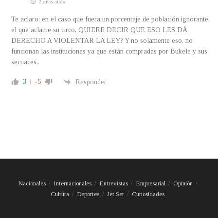
2 años atrás
Te aclaro: en el caso que fuera un porcentaje de población ignorante
el que aclame su circo, QUIERE DECIR QUE ESO LES DÀ
DERECHO A VIOLENTAR LA LEY? Y no solamente eso, no
funcionan las instituciones ya que estàn compradas por Bukele y sus
secuaces..
3
-5
Responder
Nacionales
Internacionales
Entrevistas
Empresarial
Opinión
Cultura
Deportes
Jet Set
Curiosidades