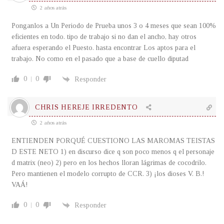
2 años atrás
Ponganlos a Un Periodo de Prueba unos 3 o 4 meses que sean 100%
eficientes en todo. tipo de trabajo si no dan el ancho, hay otros
afuera esperando el Puesto. hasta encontrar Los aptos para el
trabajo. No como en el pasado que a base de cuello diputad
0
0
Responder
CHRIS HEREJE IRREDENTO
2 años atrás
ENTIENDEN PORQUÉ CUESTIONO LAS MAROMAS TEISTAS
D ESTE NETO 1) en discurso dice q son poco menos q el personaje
d matrix (neo) 2) pero en los hechos lloran lágrimas de cocodrilo.
Pero mantienen el modelo corrupto de CCR. 3) ¡los dioses V. B.!
VAÁ!
0
0
Responder