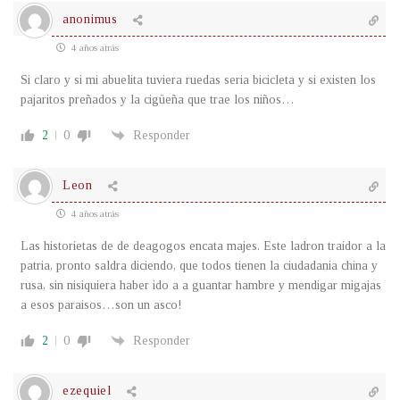
anonimus
4 años atrás
Si claro y si mi abuelita tuviera ruedas seria bicicleta y si existen los
pajaritos preñados y la cigüeña que trae los niños…
2
0
Responder
Leon
4 años atrás
Las historietas de de deagogos encata majes. Este ladron traidor a la
patria, pronto saldra diciendo, que todos tienen la ciudadania china y
rusa, sin nisiquiera haber ido a a guantar hambre y mendigar migajas
a esos paraisos…son un asco!
2
0
Responder
ezequiel