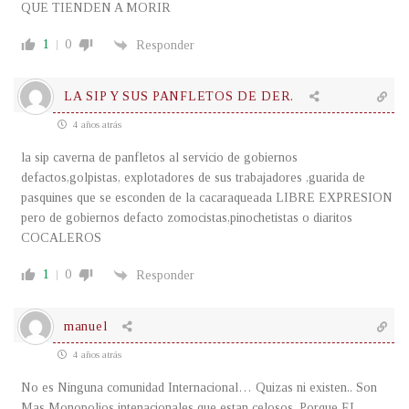
QUE TIENDEN A MORIR
1
0
Responder
LA SIP Y SUS PANFLETOS DE DER.
4 años atrás
la sip caverna de panfletos al servicio de gobiernos
defactos,golpistas, explotadores de sus trabajadores ,guarida de
pasquines que se esconden de la cacaraqueada LIBRE EXPRESION
pero de gobiernos defacto zomocistas,pinochetistas o diaritos
COCALEROS
1
0
Responder
manuel
4 años atrás
No es Ninguna comunidad Internacional… Quizas ni existen.. Son
Mas Monopolios intenacionales que estan celosos, Porque EL