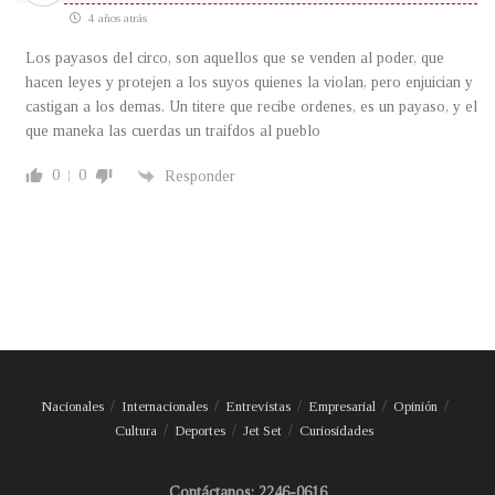
4 años atrás
Los payasos del circo, son aquellos que se venden al poder, que
hacen leyes y protejen a los suyos quienes la violan, pero enjuician y
castigan a los demas. Un titere que recibe ordenes, es un payaso, y el
que maneka las cuerdas un traifdos al pueblo
0
0
Responder
Nacionales
Internacionales
Entrevistas
Empresarial
Opinión
Cultura
Deportes
Jet Set
Curiosidades
Contáctanos: 2246-0616