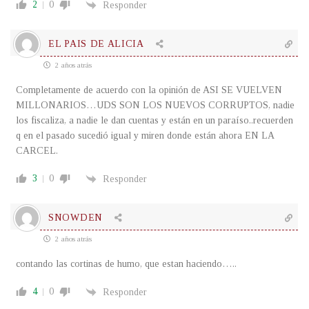
2
0
Responder
EL PAIS DE ALICIA
2 años atrás
Completamente de acuerdo con la opinión de ASI SE VUELVEN
MILLONARIOS…UDS SON LOS NUEVOS CORRUPTOS, nadie
los fiscaliza, a nadie le dan cuentas y están en un paraíso..recuerden
q en el pasado sucedió igual y miren donde están ahora EN LA
CARCEL.
3
0
Responder
SNOWDEN
2 años atrás
contando las cortinas de humo, que estan haciendo…..
4
0
Responder