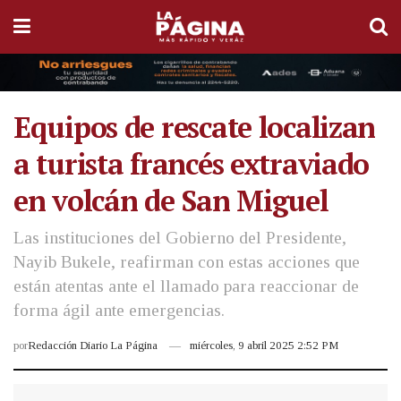
Equipos de rescate localizan
a turista francés extraviado
en volcán de San Miguel
Las instituciones del Gobierno del Presidente,
Nayib Bukele, reafirman con estas acciones que
están atentas ante el llamado para reaccionar de
forma ágil ante emergencias.
por
Redacción Diario La Página
miércoles, 9 abril 2025 2:52 PM