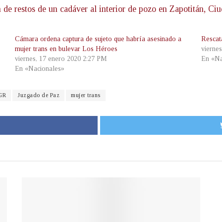
n de restos de un cadáver al interior de pozo en Zapotitán, Ci
Cámara ordena captura de sujeto que habría asesinado a
Rescat
mujer trans en bulevar Los Héroes
vierne
viernes, 17 enero 2020 2:27 PM
En «Na
En «Nacionales»
GR
Juzgado de Paz
mujer trans