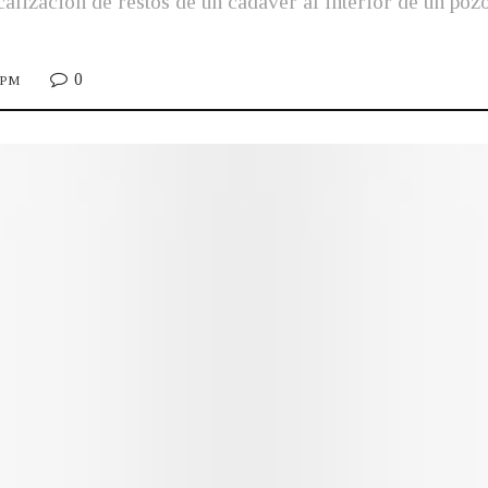
calización de restos de un cadáver al interior de un pozo
0
3 PM