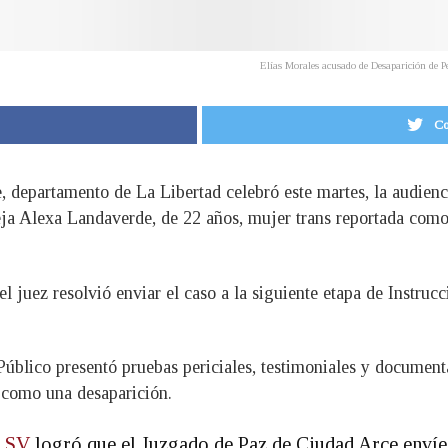
Elías Morales acusado de Desaparición de 
Co
 departamento de La Libertad celebró este martes, la audienci
eja Alexa Landaverde, de 22 años, mujer trans reportada como
l juez resolvió enviar el caso a la siguiente etapa de Instruc
 Público presentó pruebas periciales, testimoniales y document
 como una desaparición.
_SV
logró que el Juzgado de Paz de Ciudad Arce envíe 