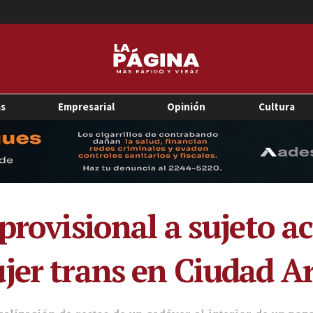
as
Empresarial
Opinión
Cultura
provisional a sujeto a
jer trans en Ciudad A