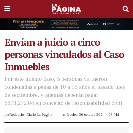
Envían a juicio a cinco
personas vinculados al Caso
Inmuebles
Por este mismo caso, 5 personas ya fueron
condenadas a penas de 10 a 15 años el pasado mes
de septiembre, y además deberán pagar
$878,272.04 en concepto de responsabilidad civil
por
Redacción Diario La Página
miércoles, 30 octubre 2024 4:08 PM