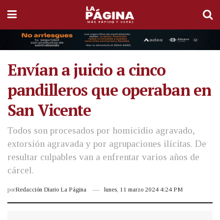
Envían a juicio a cinco
pandilleros que operaban en
San Vicente
Todos son procesados por homicidio agravado,
extorsión agravada y por agrupaciones ilícitas. De
resultar culpables van a enfrentar varios años de
cárcel.
por
Redacción Diario La Página
lunes, 11 marzo 2024 4:24 PM