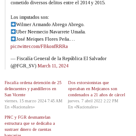
cometido diversos delitos entre el 2014 y 2015.
Los imputados son:
Wilmer Armando Abrego Abrego.
Uber Neemecio Navarrete Umaña.
José Meiques Flores Peña.…
pic.twitter.com/FBkonfRRRa
— Fiscalía General de la República El Salvador
(@FGR_SV)
March 11, 2024
Fiscalía ordena detención de 25
Dos extorsionistas que
delincuentes y pandilleros en
operaban en Mejicanos son
San Vicente
condenados a 21 años de cárcel
viernes, 15 marzo 2024 7:45 AM
jueves, 7 abril 2022 2:22 PM
En «Nacionales»
En «Nacionales»
PNC y FGR desmantelan
estructura que se dedicaba a
sustraer dinero de cuentas
bancarias