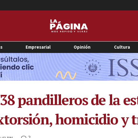
as
Empresarial
Opinión
Cultura
 38 pandilleros de la e
torsión, homicidio y t
2
 3:43 PM