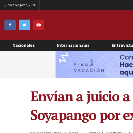
jueves 6 agosto, 2026
Nacionales
Internacionales
Entrevist
Envían a juicio a
Soyapango por ex
por
Redacción Diario La Página
viernes, 17 diciembre 2021