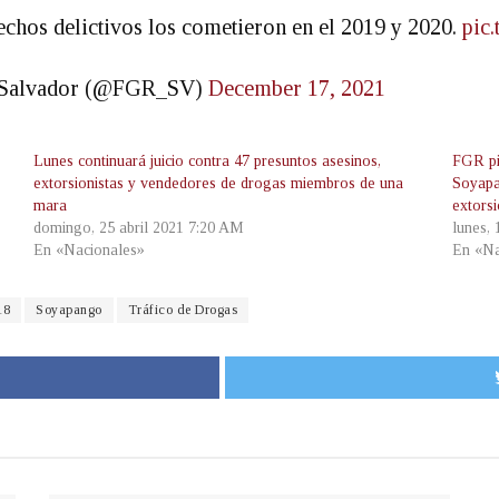
hechos delictivos los cometieron en el 2019 y 2020.
pic
El Salvador (@FGR_SV)
December 17, 2021
Lunes continuará juicio contra 47 presuntos asesinos,
FGR pi
extorsionistas y vendedores de drogas miembros de una
Soyapa
mara
extors
domingo, 25 abril 2021 7:20 AM
lunes,
En «Nacionales»
En «Na
18
Soyapango
Tráfico de Drogas