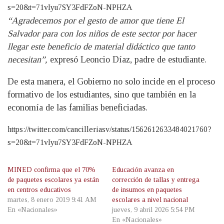
s=20&t=71vIyu7SY3FdFZoN-NPHZA
“Agradecemos por el gesto de amor que tiene El
Salvador para con los niños de este sector por hacer
llegar este beneficio de material didáctico que tanto
necesitan”,
expresó Leoncio Díaz, padre de estudiante.
De esta manera, el Gobierno no solo incide en el proceso
formativo de los estudiantes, sino que también en la
economía de las familias beneficiadas.
https://twitter.com/cancilleriasv/status/1562612633484021760?
s=20&t=71vIyu7SY3FdFZoN-NPHZA
MINED confirma que el 70%
Educación avanza en
de paquetes escolares ya están
corrección de tallas y entrega
en centros educativos
de insumos en paquetes
martes, 8 enero 2019 9:41 AM
escolares a nivel nacional
En «Nacionales»
jueves, 9 abril 2026 5:54 PM
En «Nacionales»