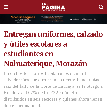
Entregan uniformes, calzado
y útiles escolares a
estudiantes en
Nahuaterique, Morazán
En dichos territorios habitan unos cien mil
salvadoreños que quedaron en tierras hondureñas a
raíz del fallo de la Corte de La Haya, se le otorgó a
Honduras el 62% de los 432 kilómetros
distribuidos en seis sectores y quienes ahora tienen
doble nacionalidad.