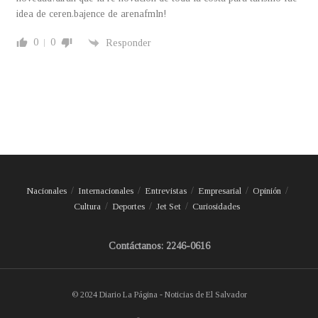
idea de ceren.bajence de arenafmln!
0
0
Responder
Nacionales
Internacionales
Entrevistas
Empresarial
Opinión
Cultura
Deportes
Jet Set
Curiosidades
Contáctanos: 2246-0616
© 2024 Diario La Página - Noticias de El Salvador