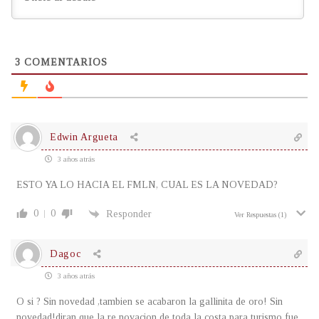
3
COMENTARIOS
Edwin Argueta
3 años atrás
ESTO YA LO HACIA EL FMLN, CUAL ES LA NOVEDAD?
0
0
Responder
Ver Respuestas
(1)
Dagoc
3 años atrás
O si ? Sin novedad ,tambien se acabaron la gallinita de oro! Sin
novedad!diran que la re novacion de toda la costa para turismo fue