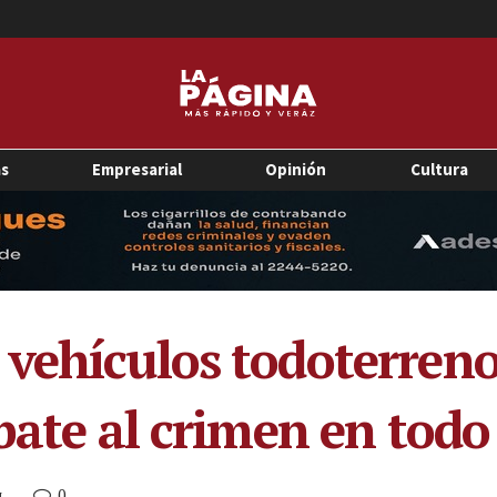
as
Empresarial
Opinión
Cultura
vehículos todoterreno
bate al crimen en todo 
0
M