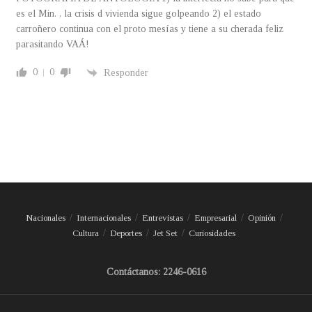
es el Min. , la crisis d vivienda sigue golpeando 2) el estado
carroñero continua con el proto mesías y tiene a su cherada feliz
parasitando VAÁ!
0
0
Responder
Nacionales
Internacionales
Entrevistas
Empresarial
Opinión
Cultura
Deportes
Jet Set
Curiosidades
Contáctanos: 2246-0616