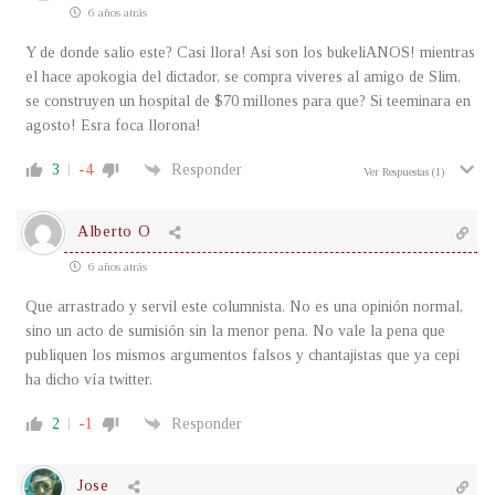
6 años atrás
Y de donde salio este? Casi llora! Asi son los bukeliANOS! mientras
el hace apokogia del dictador, se compra viveres al amigo de Slim,
se construyen un hospital de $70 millones para que? Si teeminara en
agosto! Esra foca llorona!
3
-4
Responder
Ver Respuestas
(1)
Alberto O
6 años atrás
Que arrastrado y servil este columnista. No es una opinión normal,
sino un acto de sumisión sin la menor pena. No vale la pena que
publiquen los mismos argumentos falsos y chantajistas que ya cepi
ha dicho vía twitter.
2
-1
Responder
Jose