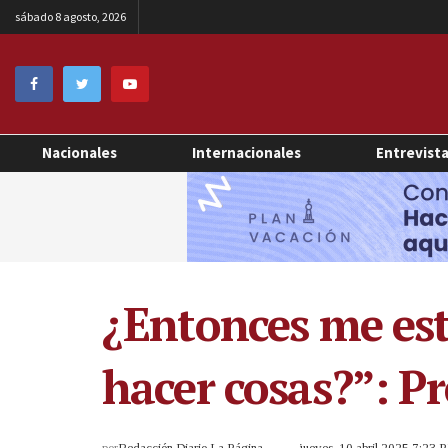
sábado 8 agosto, 2026
Nacionales
Internacionales
Entrevist
¿Entonces me es
hacer cosas?”: P
por
Redacción Diario La Página
jueves, 10 abril 2025 7:23 