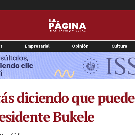
as
Empresarial
Opinión
Cultura
tás diciendo que pued
residente Bukele
0
PM