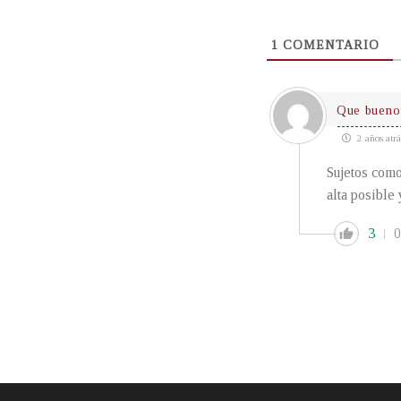
1
COMENTARIO
Que bueno 
2 años atrá
Sujetos como
alta posible 
3
0