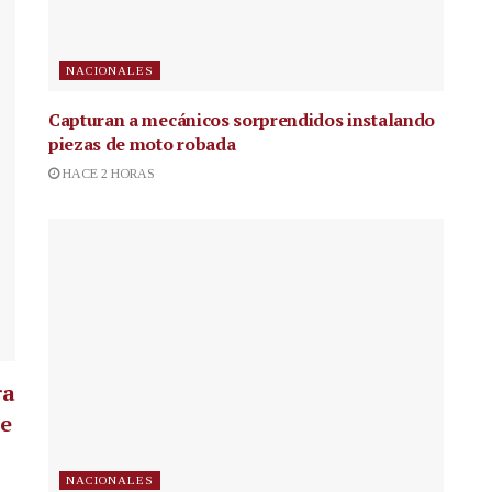
NACIONALES
Capturan a mecánicos sorprendidos instalando
piezas de moto robada
HACE 2 HORAS
ra
te
NACIONALES