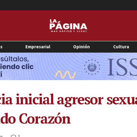
as
Empresarial
Opinión
Cultura
a inicial agresor sexu
ado Corazón
1
PM