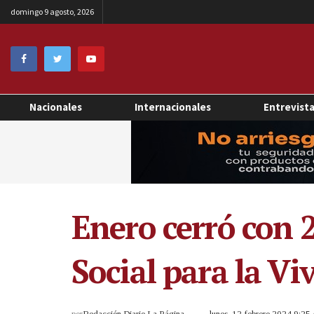
domingo 9 agosto, 2026
Nacionales
Internacionales
Entrevist
Enero cerró con 
Social para la Vi
por
Redacción Diario La Página
lunes, 12 febrero 2024 9:2