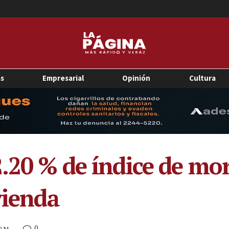
as
Empresarial
Opinión
Cultura
2.20 % de índice de mo
vienda
0
5 AM