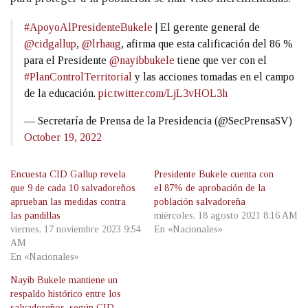
#ApoyoAlPresidenteBukele
| El gerente general de
@cidgallup
,
@lrhaug
, afirma que esta calificación del 86 %
para el Presidente
@nayibbukele
tiene que ver con el
#PlanControlTerritorial
y las acciones tomadas en el campo
de la educación.
pic.twitter.com/LjL3vHOL3h
— Secretaría de Prensa de la Presidencia (@SecPrensaSV)
October 19, 2022
Encuesta CID Gallup revela
Presidente Bukele cuenta con
que 9 de cada 10 salvadoreños
el 87% de aprobación de la
aprueban las medidas contra
población salvadoreña
las pandillas
miércoles, 18 agosto 2021 8:16 AM
viernes, 17 noviembre 2023 9:54
En «Nacionales»
AM
En «Nacionales»
Nayib Bukele mantiene un
respaldo histórico entre los
salvadoreños, según CID