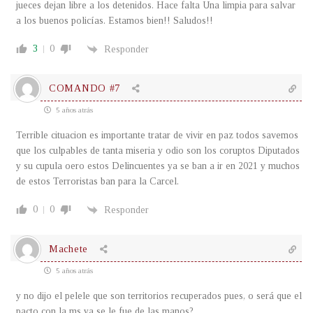
jueces dejan libre a los detenidos. Hace falta Una limpia para salvar
a los buenos policías. Estamos bien!! Saludos!!
3
0
Responder
COMANDO #7
5 años atrás
Terrible cituacion es importante tratar de vivir en paz todos savemos
que los culpables de tanta miseria y odio son los coruptos Diputados
y su cupula oero estos Delincuentes ya se ban a ir en 2021 y muchos
de estos Terroristas ban para la Carcel.
0
0
Responder
Machete
5 años atrás
y no dijo el pelele que son territorios recuperados pues, o será que el
pacto con la ms ya se le fue de las manos?