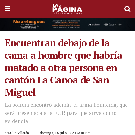
Encuentran debajo de la
cama a hombre que habría
matado a otra persona en
cantón La Canoa de San
Miguel
La policía encontró además el arma homicida, que
será presentada a la FGR para que sirva como
evidencia
por
Julio Villarán
domingo, 16 julio 2023 6:38 PM