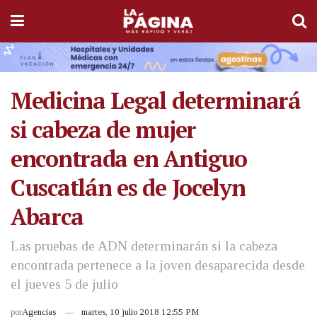
Medicina Legal determinará
si cabeza de mujer
encontrada en Antiguo
Cuscatlán es de Jocelyn
Abarca
Las pruebas de ADN determinarán si la cabeza
encontrada pertenece a la joven desaparecida desde
el jueves 5 de julio
por
Agencias
martes, 10 julio 2018 12:55 PM