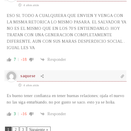
4 años atrás
ESO SI, TODO A CUALQUIERA QUE ENVIEN Y VENGA CON
LA MISMA RETORICA LO MISMO PASARA. EL SALVADOR YA
NO ES EL MISMO QUE EN LOS 70’S ENTIENDANLO. HOY
TRATAN CON UNA GENERACION COMPLETAMENTE
DIFERENTE, AUN CON SUS MARAS DESPERDICIO SOCIAL .
IGUAL LES VA
7
-18
Responder
saquese
4 años atrás
Es bueno tener confianza en tener buenas relaciones; ojala el nuevo
no las siga enturbiando, no por gusto se saco. esto ya se holia.
3
-16
Responder
1
2
3
Siguiente »