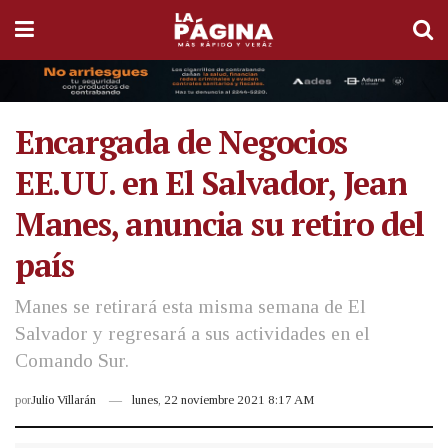
Encargada de Negocios
EE.UU. en El Salvador, Jean
Manes, anuncia su retiro del
país
Manes se retirará esta misma semana de El
Salvador y regresará a sus actividades en el
Comando Sur.
por
Julio Villarán
lunes, 22 noviembre 2021 8:17 AM