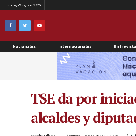
domingo 9 agosto, 2026
Nacionales
Internacionales
Entrevist
TSE da por inicia
alcaldes y diput
0
por
Julio Villarán
domingo, 3 marzo 2024 8:01 AM