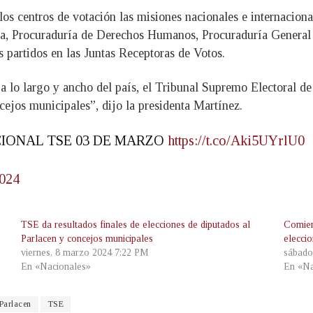
os centros de votación las misiones nacionales e internaciona
ca, Procuraduría de Derechos Humanos, Procuraduría General d
os partidos en las Juntas Receptoras de Votos.
 a lo largo y ancho del país, el Tribunal Supremo Electoral d
cejos municipales”, dijo la presidenta Martínez.
CIONAL TSE 03 DE MARZO
https://t.co/Aki5UYrlU0
2024
TSE da resultados finales de elecciones de diputados al
Comien
Parlacen y concejos municipales
elecci
viernes, 8 marzo 2024 7:22 PM
sábado
En «Nacionales»
En «Na
Parlacen
TSE