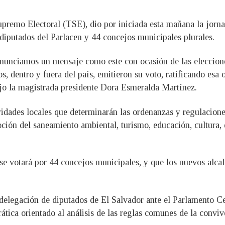
upremo Electoral (TSE), dio por iniciada esta mañana la jorn
diputados del Parlacen y 44 concejos municipales plurales.
unciamos un mensaje como este con ocasión de las elecciones 
os, dentro y fuera del país, emitieron su voto, ratificando es
ijo la magistrada presidente Dora Esmeralda Martínez.
idades locales que determinarán las ordenanzas y regulaciones
ión del saneamiento ambiental, turismo, educación, cultura, de
se votará por 44 concejos municipales, y que los nuevos alcal
 delegación de diputados de El Salvador ante el Parlamento C
tica orientado al análisis de las reglas comunes de la convive