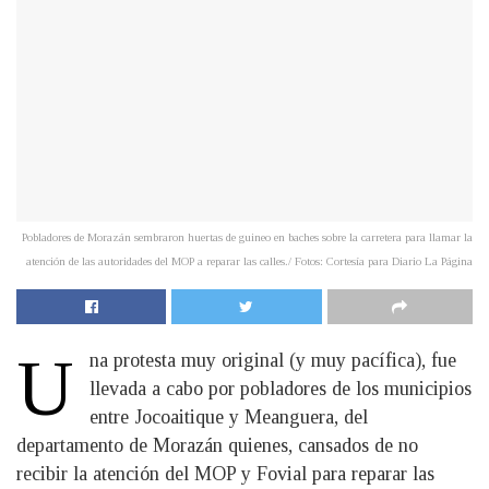
Pobladores de Morazán sembraron huertas de guineo en baches sobre la carretera para llamar la
atención de las autoridades del MOP a reparar las calles./ Fotos: Cortesía para Diario La Página
U
na protesta muy original (y muy pacífica), fue
llevada a cabo por pobladores de los municipios
entre Jocoaitique y Meanguera, del
departamento de Morazán quienes, cansados de no
recibir la atención del MOP y Fovial para reparar las