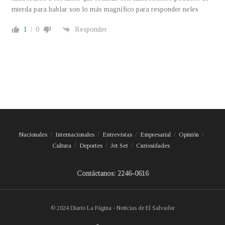
mierda para hablar son lo más magnífico para responder neles
1
0
Responder
Nacionales
Internacionales
Entrevistas
Empresarial
Opinión
Cultura
Deportes
Jet Set
Curiosidades
Contáctanos: 2246-0616
© 2024 Diario La Página - Noticias de El Salvador