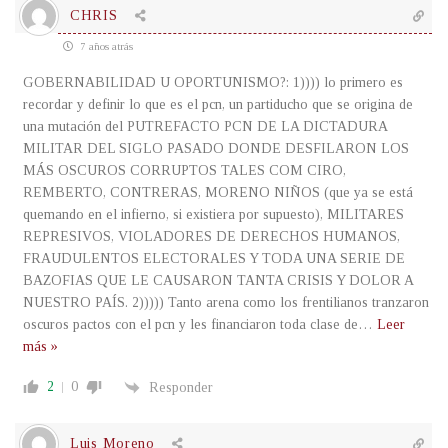
CHRIS
7 años atrás
GOBERNABILIDAD U OPORTUNISMO?: 1)))) lo primero es
recordar y definir lo que es el pcn, un partiducho que se origina de
una mutación del PUTREFACTO PCN DE LA DICTADURA
MILITAR DEL SIGLO PASADO DONDE DESFILARON LOS
MÁS OSCUROS CORRUPTOS TALES COM CIRO,
REMBERTO, CONTRERAS, MORENO NIÑOS (que ya se está
quemando en el infierno, si existiera por supuesto), MILITARES
REPRESIVOS, VIOLADORES DE DERECHOS HUMANOS,
FRAUDULENTOS ELECTORALES Y TODA UNA SERIE DE
BAZOFIAS QUE LE CAUSARON TANTA CRISIS Y DOLOR A
NUESTRO PAÍS. 2))))) Tanto arena como los frentilianos tranzaron
oscuros pactos con el pcn y les financiaron toda clase de
…
Leer
más »
2
0
Responder
Luis Moreno