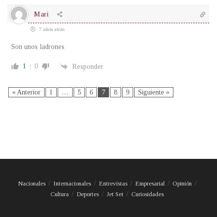
Mari
7 años atrás
Son unos ladrones
1
0
Responder
« Anterior
1
…
5
6
7
8
9
Siguiente »
Nacionales
Internacionales
Entrevistas
Empresarial
Opinión
Cultura
Deportes
Jet Set
Curiosidades