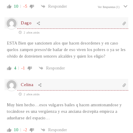
10
-5
Responder
Ver Respuestas
(1)
Dago
2 años atrás
ESTA Bien que sancionen alos que hacen desordenes y en caso
quelos zampen presos!de bailar de eso viven los pobres o ya se les
olvido de donvienen senores alcaldes y quien los eligio?
4
-1
Responder
Celina
2 años atrás
Muy bien hecho…esos vulgares bailes q hacen amontonandose y
tocándose es una vergüenza y esa anciana decrepita empieza a
adueñarse del espacio…
10
-2
Responder