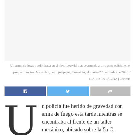
Un arma de fuego quedó tirada en el piso, luego del ataque armado a un agente policial en el
parque Francisco Menéndez, de Cojutepeque, Cuscatlán, el martes 27 de octubre de 2020./
DIARIO LA PÁGINA | Cortesía
U
n policía fue herido de gravedad con
arma de fuego esta tarde mientras se
encontraba al frente de un taller
mecánico, ubicado sobre la 5a C.