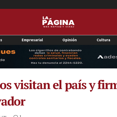
as
Empresarial
Opinión
Cultura
s visitan el país y fi
vador
1
16 AM