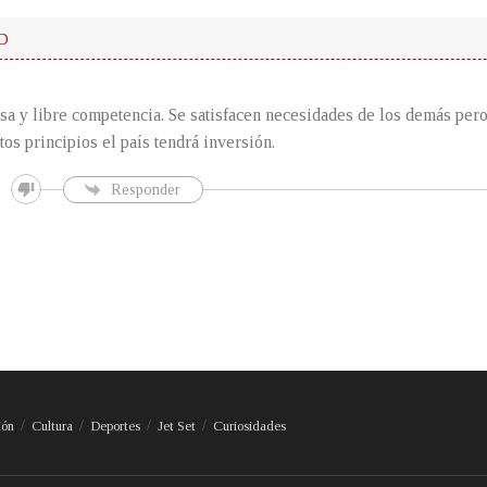
D
a y libre competencia. Se satisfacen necesidades de los demás pero 
tos principios el país tendrá inversión.
Responder
ión
Cultura
Deportes
Jet Set
Curiosidades