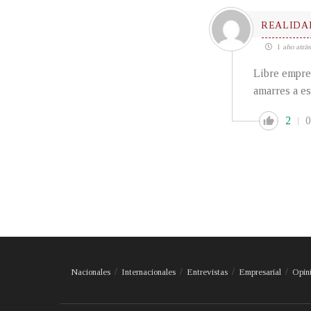
REALIDA
1 año atrás
Libre empres
amarres a es
2
0
Nacionales
Internacionales
Entrevistas
Empresarial
Opin