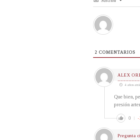
Suscribir
2
COMENTARIOS
ALEX OR
4 años atrá
Que bien, pe
presión arte
0
-
Pregunta c