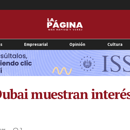
as
Empresarial
Opinión
Cultura
ubai muestran interés 
2
9 AM