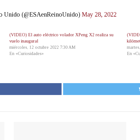
ino Unido (@ESAenReinoUnido)
May 28, 2022
(VIDEO) El auto eléctrico volador XPeng X2 realiza su
(VIDEO
vuelo inaugural
kilóme
miércoles, 12 octubre 2022 7:30 AM
martes
En «Curiosidades»
En «Cu