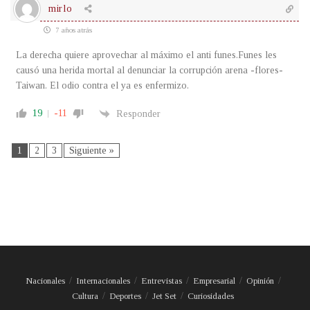
mirlo
7 años atrás
La derecha quiere aprovechar al máximo el anti funes.Funes les
causó una herida mortal al denunciar la corrupción arena -flores-
Taiwan. El odio contra el ya es enfermizo.
19
-11
Responder
1
2
3
Siguiente »
Nacionales
Internacionales
Entrevistas
Empresarial
Opinión
Cultura
Deportes
Jet Set
Curiosidades