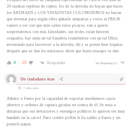
20 cuadras repletas de rojitos, los de la derecha no hayan que hacer,
los ARENAZIS y LOS YIHADISTAS GOLONDRINOS no hayan
que inventar para según ellos quitarle simpatías y votos al FMLN.
vamos a ver con que más salen estos pícaros, van a querer
sorprendernos con más falsedades, sus troles están bieeeen
ocupados, hay anda un tal Sanabria reuniéndose con un tal Ulloa
inventando para favorecer a la derecha. Ah y se ponen bien loquitas
después que se dan los narizasos, dicen que hasta masajes se dan.
8
-25
Responder
Ver Respuestas
(1)
Un ciudadano mas
7 años atrás
Admiro a Funes por la capacidad de soportar muchisimos casos
abiertos y ordenes de captura giradas en contra de él. Se nota a
distancia que sus detractores y enemigos politicos lo quieren ver muy
hundido en la carcel. Puro combo pollón le ha salido a Funes y sin
ponerle papas.