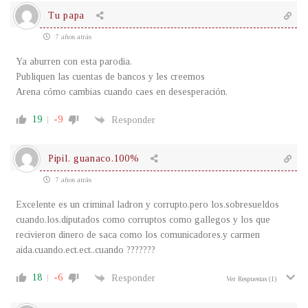
Tu papa
7 años atrás
Ya aburren con esta parodia.
Publiquen las cuentas de bancos y les creemos
Arena cómo cambias cuando caes en desesperación.
19
-9
Responder
Pipil. guanaco.100%
7 años atrás
Excelente es un criminal ladron y corrupto.pero los.sobresueldos
cuando.los.diputados como corruptos como gallegos y los que
recivieron dinero de saca como los comunicadores.y carmen
aida.cuando.ect.ect..cuando ???????
18
-6
Responder
Ver Respuestas
(1)