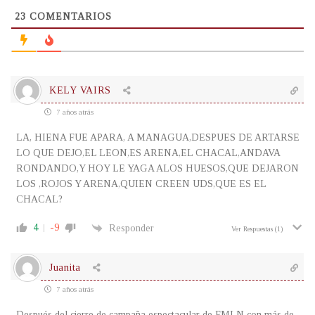
23
COMENTARIOS
KELY VAIRS
7 años atrás
LA, HIENA FUE APARA, A MANAGUA,DESPUES DE ARTARSE
LO QUE DEJO,EL LEON,ES ARENA,EL CHACAL,ANDAVA
RONDANDO,Y HOY LE YAGA ALOS HUESOS,QUE DEJARON
LOS ,ROJOS Y ARENA,QUIEN CREEN UDS,QUE ES EL
CHACAL?
4
-9
Responder
Ver Respuestas
(1)
Juanita
7 años atrás
Después del cierre de campaña espectacular de FMLN con más de