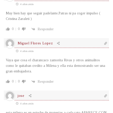
4 años atrás
Muy bien hay que seguir padelante,Patras ni pa coger impulso (
Cristina Zaraleti )
0
0
Responder
Miguel Flores Lopez
4 años atrás
Vaya que cosa el charancaco zamorita Rivas y otros animalitos
como le quitaban credito a Milena y ella esta demostrando ser una
gran embajadora.
0
0
Responder
jose
4 años atrás
esta milena es un estuche de monerias a cada rato APARECE CON