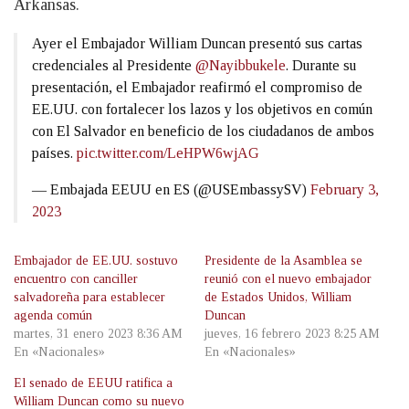
Arkansas.
Ayer el Embajador William Duncan presentó sus cartas
credenciales al Presidente
@Nayibbukele
. Durante su
presentación, el Embajador reafirmó el compromiso de
EE.UU. con fortalecer los lazos y los objetivos en común
con El Salvador en beneficio de los ciudadanos de ambos
países.
pic.twitter.com/LeHPW6wjAG
— Embajada EEUU en ES (@USEmbassySV)
February 3,
2023
Embajador de EE.UU. sostuvo
Presidente de la Asamblea se
encuentro con canciller
reunió con el nuevo embajador
salvadoreña para establecer
de Estados Unidos, William
agenda común
Duncan
martes, 31 enero 2023 8:36 AM
jueves, 16 febrero 2023 8:25 AM
En «Nacionales»
En «Nacionales»
El senado de EEUU ratifica a
William Duncan como su nuevo