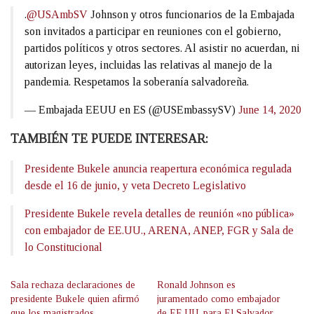
.
@USAmbSV
Johnson y otros funcionarios de la Embajada
son invitados a participar en reuniones con el gobierno,
partidos políticos y otros sectores. Al asistir no acuerdan, ni
autorizan leyes, incluidas las relativas al manejo de la
pandemia. Respetamos la soberanía salvadoreña.
— Embajada EEUU en ES (@USEmbassySV)
June 14, 2020
TAMBIÉN TE PUEDE INTERESAR:
Presidente Bukele anuncia reapertura económica regulada
desde el 16 de junio, y veta Decreto Legislativo
Presidente Bukele revela detalles de reunión «no pública»
con embajador de EE.UU., ARENA, ANEP, FGR y Sala de
lo Constitucional
Sala rechaza declaraciones de
Ronald Johnson es
presidente Bukele quien afirmó
juramentado como embajador
que los magistrados
de EE.UU. para El Salvador