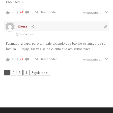
FARSANTE.
23
-4
Responder
Ver Respuestas
(1)
Elena
6 años atrás
Pasmado gringo, pero ahí sale diciendo que bukele es amigo de su
familia…. Jajaja, tal vez se da cuenta qué amiguitos hace.
19
-3
Responder
Ver Respuestas
(2)
1
2
3
4
Siguiente »