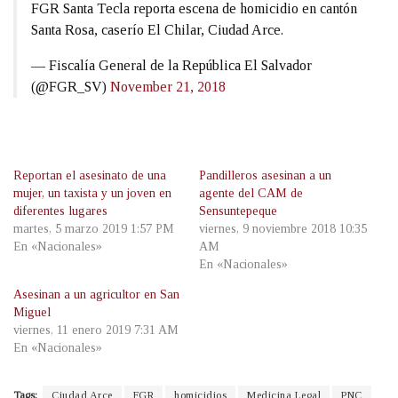
FGR Santa Tecla reporta escena de homicidio en cantón
Santa Rosa, caserío El Chilar, Ciudad Arce.
— Fiscalía General de la República El Salvador
(@FGR_SV)
November 21, 2018
Reportan el asesinato de una
Pandilleros asesinan a un
mujer, un taxista y un joven en
agente del CAM de
diferentes lugares
Sensuntepeque
martes, 5 marzo 2019 1:57 PM
viernes, 9 noviembre 2018 10:35
En «Nacionales»
AM
En «Nacionales»
Asesinan a un agricultor en San
Miguel
viernes, 11 enero 2019 7:31 AM
En «Nacionales»
Tags:
Ciudad Arce
FGR
homicidios
Medicina Legal
PNC