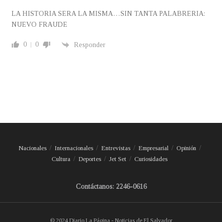
LA HISTORIA SERA LA MISMA…SIN TANTA PALABRERIA:
NUEVO FRAUDE
0
0
Responder
Nacionales
Internacionales
Entrevistas
Empresarial
Opinión
Cultura
Deportes
Jet Set
Curiosidades
Contáctanos: 2246-0616
© 2024 Diario La Página - Noticias de El Salvador