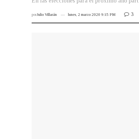
En las elecciones para el próximo año parti
3
por
Julio Villarán
lunes, 2 marzo 2020 9:15 PM