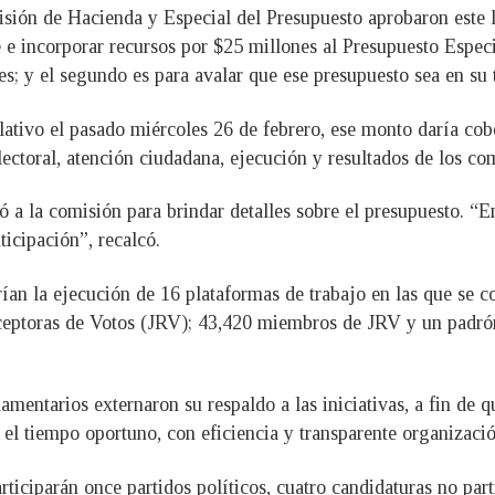
isión de Hacienda y Especial del Presupuesto aprobaron este 
 e incorporar recursos por $25 millones al Presupuesto Especi
les; y el segundo es para avalar que ese presupuesto sea en su 
lativo el pasado miércoles 26 de febrero, ese monto daría cob
lectoral, atención ciudadana, ejecución y resultados de los co
 a la comisión para brindar detalles sobre el presupuesto. “En
icipación”, recalcó.
irían la ejecución de 16 plataformas de trabajo en las que se 
eceptoras de Votos (JRV); 43,420 miembros de JRV y un padrón
amentarios externaron su respaldo a las iniciativas, a fin de q
n el tiempo oportuno, con eficiencia y transparente organizació
rticiparán once partidos políticos, cuatro candidaturas no par