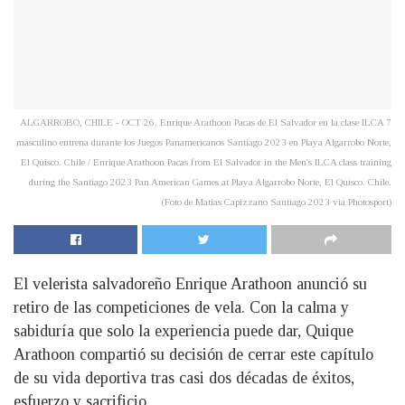
ALGARROBO, CHILE - OCT 26. Enrique Arathoon Pacas de El Salvador en la clase ILCA 7
masculino entrena durante los Juegos Panamericanos Santiago 2023 en Playa Algarrobo Norte,
El Quisco. Chile / Enrique Arathoon Pacas from El Salvador in the Men's ILCA class training
during the Santiago 2023 Pan American Games at Playa Algarrobo Norte, El Quisco. Chile.
(Foto de Matias Capizzano Santiago 2023 via Photosport)
El velerista salvadoreño Enrique Arathoon anunció su
retiro de las competiciones de vela. Con la calma y
sabiduría que solo la experiencia puede dar, Quique
Arathoon compartió su decisión de cerrar este capítulo
de su vida deportiva tras casi dos décadas de éxitos,
esfuerzo y sacrificio.