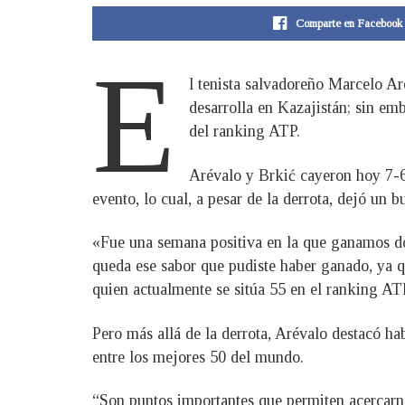
Comparte en Facebook
E
l tenista salvadoreño Marcelo A
desarrolla en Kazajistán; sin em
del ranking ATP.
Arévalo y Brkić cayeron hoy 7-6
evento, lo cual, a pesar de la derrota, dejó un b
«Fue una semana positiva en la que ganamos dos
queda ese sabor que pudiste haber ganado, ya qu
quien actualmente se sitúa 55 en el ranking AT
Pero más allá de la derrota, Arévalo destacó h
entre los mejores 50 del mundo.
“Son puntos importantes que permiten acercarn