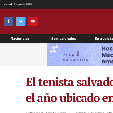
sábado 8 agosto, 2026
Nacionales
Internacionales
Entrevist
El tenista salva
el año ubicado e
por
Redacción Diario La Página
domingo, 1 noviembre 2020