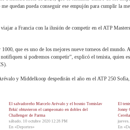
que me quedan pueda conseguir ese empujón para cumplir la met
viajar a Francia con la ilusión de competir en el ATP Masters 
 1000, que es uno de los mejores nueve torneos del mundo. A
 notifiquen si podremos competir”, explicó el tenista, quien 
S).
révalo y Middelkoop despedirán el año en el ATP 250 Sofia, B
El salvadoreño Marcelo Arévalo y el bosnio Tomislav
El ten
Brkić obtuvieron el campeonato en dobles del
Jonny 
Challenger de Parma
Cereña,
sábado, 10 octubre 2020 12:28 PM
jueves
En «Deportes»
En «De