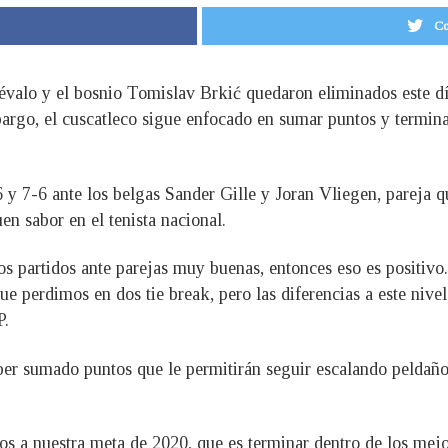
Co
révalo y el bosnio Tomislav Brkić quedaron eliminados este d
bargo, el cuscatleco sigue enfocado en sumar puntos y terminar
 y 7-6 ante los belgas Sander Gille y Joran Vliegen, pareja
uen sabor en el tenista nacional.
 partidos ante parejas muy buenas, entonces eso es positivo
e perdimos en dos tie break, pero las diferencias a este nive
P.
aber sumado puntos que le permitirán seguir escalando peldaño
os a nuestra meta de 2020, que es terminar dentro de los me