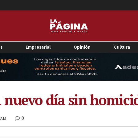
as
Empresarial
Opinión
Cultura
 nuevo día sin homicid
0
7 AM