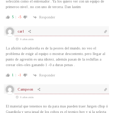
selección como el entrenador . Ya los quiero ver con un equipo de
primeroo nivel , no con uno de tercera. Dan lastim
5
-5
Responder
carl
6 años atrás
La afición salvadoreña es de la peores del mundo, no veo el
problema de exigir al equipo o mostrar descontento, pero llegar al
punto de agresión es una idiotez, además pasan de la rechiflas a
corear oles-oles ganando 1 -0 a duras penas .
1
-1
Responder
Campeon
6 años atrás
El material que tenemos no da para mas pueden traer Jurgen cllop ó
Guardiola y sera igual de los cobos es el tecnico hoy y si la selecta