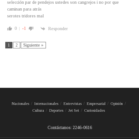
selección par de pendejos ustedes son cangrejos i no por que
caminan para atrás
serotes tridores mal
0
-1
Responder
1
2
Siguiente »
Nacionales
Internacionales
Entrevistas
Empresarial
Opinión
Cultura
Deportes
Jet Set
Curiosidades
Contáctanos: 2246-0616