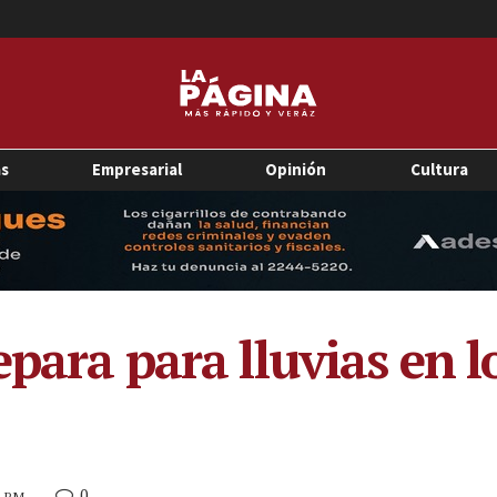
as
Empresarial
Opinión
Cultura
epara para lluvias en 
0
0 PM