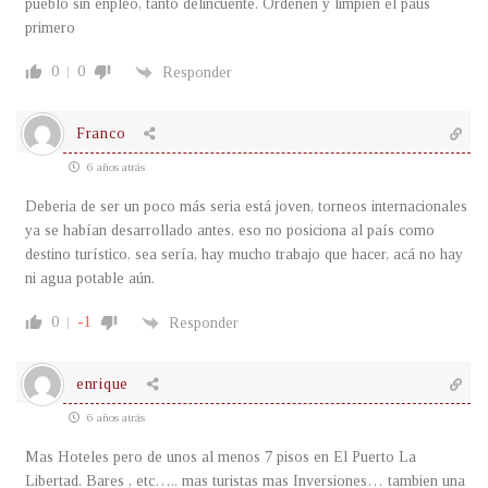
pueblo sin enpleo, tanto delincuente. Ordenen y limpien el paus
primero
0
0
Responder
Franco
6 años atrás
Deberia de ser un poco más seria está joven, torneos internacionales
ya se habían desarrollado antes, eso no posiciona al país como
destino turístico, sea sería, hay mucho trabajo que hacer, acá no hay
ni agua potable aún.
0
-1
Responder
enrique
6 años atrás
Mas Hoteles pero de unos al menos 7 pisos en El Puerto La
Libertad. Bares , etc….. mas turistas mas Inversiones… tambien una