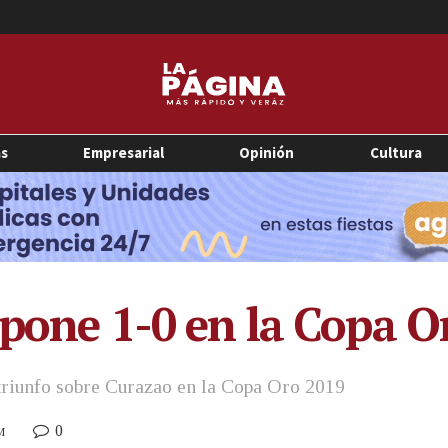
as
Empresarial
Opinión
Cultura
mpone 1-0 en la Copa 
triunfo sobre Curazao en la Copa Oro 2019
0
M