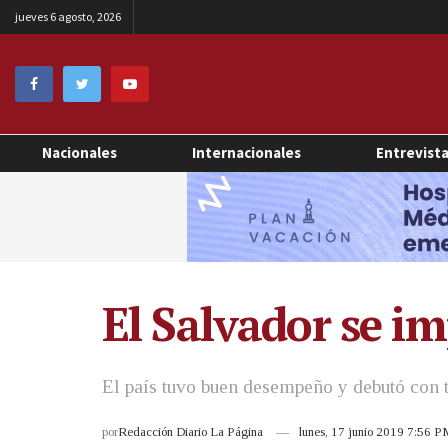
jueves 6 agosto, 2026
Nacionales
Internacionales
Entrevist
El Salvador se i
El país tuvo buen desempeño y debutó con 
por
Redacción Diario La Página
lunes, 17 junio 2019 7:56 P