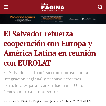
El Salvador refuerza
cooperación con Europa y
América Latina en reunión
con EUROLAT
El Salvador reafirmó su compromiso con la
integración regional y propuso reformas
estructurales para avanzar hacia una Unión
Centroamericana más sólida.
por
Redacción Diario La Página
jueves, 27 febrero 2025 3:48 PM