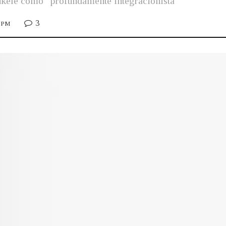
ukele como “profundamente integracionista”
3
4 PM