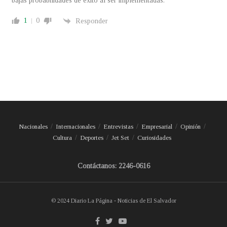
bajas probabilidades de éxito al ser implementadas.
1
0
Responder
Nacionales
Internacionales
Entrevistas
Empresarial
Opinión
Cultura
Deportes
Jet Set
Curiosidades
Contáctanos: 2246-0616
© 2024 Diario La Página - Noticias de El Salvador